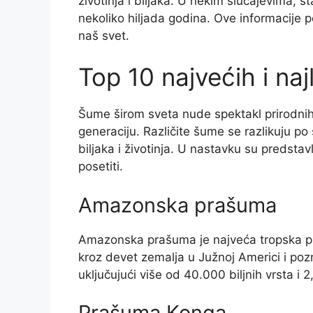
životinja i biljaka. U nekim slučajevima, 
nekoliko hiljada godina. Ove informacije
naš svet.
Top 10 najvećih i na
Šume širom sveta nude spektakl prirodnih l
generaciju. Različite šume se razlikuju po
biljaka i životinja. U nastavku su predsta
posetiti.
Amazonska prašuma
Amazonska prašuma je najveća tropska p
kroz devet zemalja u Južnoj Americi i pozna
uključujući više od 40.000 biljnih vrsta i 2
Prašuma Konga