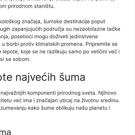
ovom prirodnom staništu.
ekološkog značaja, šumske destinacije poput
gih zapanjujućih područja su nezaobilazne tačke
anja, posetioci mogu doživeti jedinstvene
 u borbi protiv klimatskih promena. Pripremite se
lepote, koje se ne razlikuju samo po veličini već i
si sa sobom.
ote najvećih šuma
 najvažnijih komponenti prirodnog sveta. Njihovo
tetu već ima i značajan uticaj na životnu sredinu.
zumevanju kako šume oblikuju našu planetu i
ema