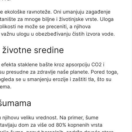
je ekološke ravnoteže. Oni umanjuju zagađenje
tanište za mnoge biljne i životinjske vrste. Uloga
likosti ne može se preceniti, a njihova
a važnu ulogu u obezbeđivanju čistih izvora vode.
životne sredine
 efekta staklene bašte kroz apsorpciju CO2 i
 su presudne za zdravlje naše planete. Pored toga,
eda se u smanjenju erozije i zaštiti tla, što su
tema.
o šumama
njihovu veliku vrednost. Na primer, šume
stavljaju dom za više od 80% kopnenih vrsta