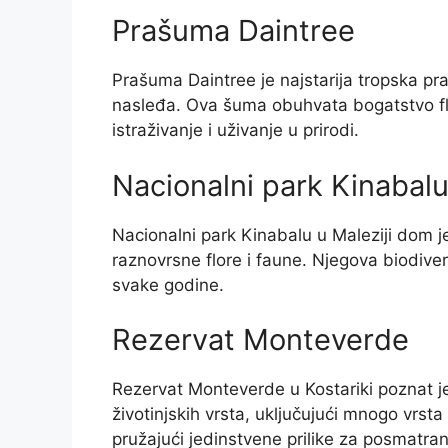
Prašuma Daintree
Prašuma Daintree je najstarija tropska 
nasleđa. Ova šuma obuhvata bogatstvo flo
istraživanje i uživanje u prirodi.
Nacionalni park Kinabal
Nacionalni park Kinabalu u Maleziji dom je 
raznovrsne flore i faune. Njegova biodiverzi
svake godine.
Rezervat Monteverde
Rezervat Monteverde u Kostariki poznat je 
životinjskih vrsta, uključujući mnogo vrsta
pružajući jedinstvene prilike za posmatran