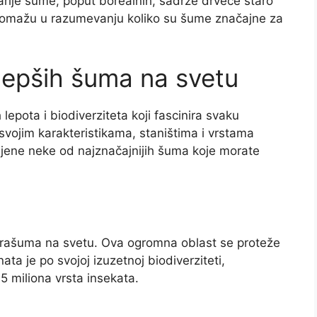
starije šume, poput borealnih, sadrže drveće staro
 pomažu u razumevanju koliko su šume značajne za
jlepših šuma na svetu
epota i biodiverziteta koji fascinira svaku
 svojim karakteristikama, staništima i vrstama
vljene neke od najznačajnijih šuma koje morate
rašuma na svetu. Ova ogromna oblast se proteže
ta je po svojoj izuzetnoj biodiverziteti,
,5 miliona vrsta insekata.