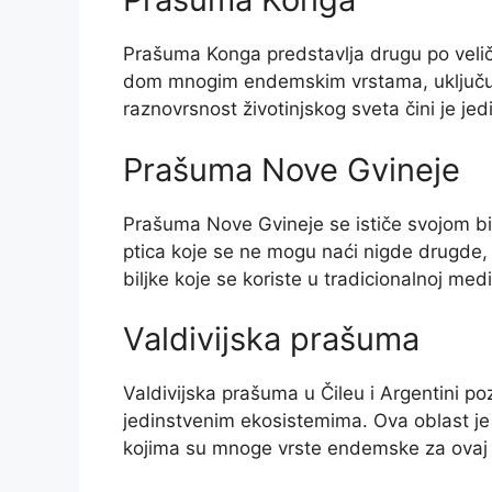
Prašuma Konga predstavlja drugu po veli
dom mnogim endemskim vrstama, uključujuć
raznovrsnost životinjskog sveta čini je je
Prašuma Nove Gvineje
Prašuma Nove Gvineje se ističe svojom bi
ptica koje se ne mogu naći nigde drugde, 
biljke koje se koriste u tradicionalnoj medi
Valdivijska prašuma
Valdivijska prašuma u Čileu i Argentini p
jedinstvenim ekosistemima. Ova oblast je
kojima su mnoge vrste endemske za ovaj 