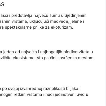
ss
asci i predstavlja najveću šumu u Sjedinjenim
nim vrstama, uključujući medvede, jelene i
a spektakularne prilike za ekoturizam.
jedan od najvećih i najbogatijih biodiverziteta u
različite ekosisteme, što ga čini savršenim mestom
o svojoj izvanrednoj raznolikosti biljaka i
nogim retkim vrstama i nudi jedinstveni uvid u