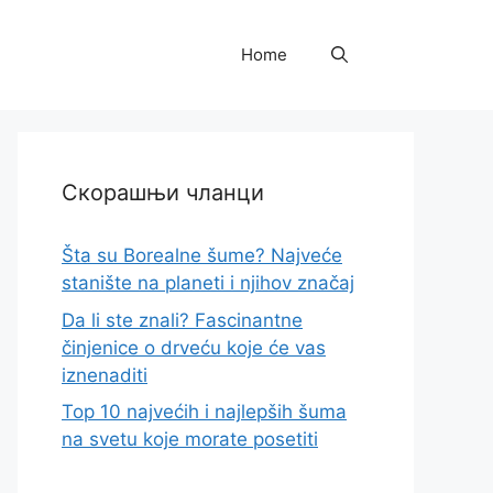
Home
Скорашњи чланци
Šta su Borealne šume? Najveće
stanište na planeti i njihov značaj
Da li ste znali? Fascinantne
činjenice o drveću koje će vas
iznenaditi
Top 10 najvećih i najlepših šuma
na svetu koje morate posetiti