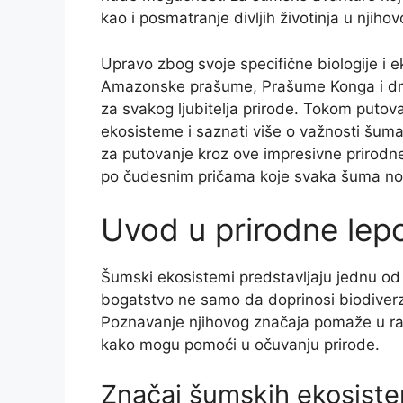
kao i posmatranje divljih životinja u njih
Upravo zbog svoje specifične biologije i 
Amazonske prašume, Prašume Konga i dru
za svakog ljubitelja prirode. Tokom putov
ekosisteme i saznati više o važnosti šuma
za putovanje kroz ove impresivne prirodne 
po čudesnim pričama koje svaka šuma no
Uvod u prirodne lep
Šumski ekosistemi predstavljaju jednu od
bogatstvo ne samo da doprinosi biodiverzi
Poznavanje njihovog značaja pomaže u ra
kako mogu pomoći u očuvanju prirode.
Značaj šumskih ekosist