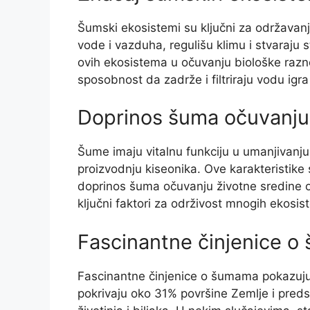
Šumski ekosistemi su ključni za održavan
vode i vazduha, regulišu klimu i stvaraju s
ovih ekosistema u očuvanju biološke razno
sposobnost da zadrže i filtriraju vodu igr
Doprinos šuma očuvanju 
Šume imaju vitalnu funkciju u umanjivanju
proizvodnju kiseonika. Ove karakteristike
doprinos šuma očuvanju životne sredine ogl
ključni faktori za održivost mnogih ekosis
Fascinantne činjenice 
Fascinantne činjenice o šumama pokazuju 
pokrivaju oko 31% površine Zemlje i pred