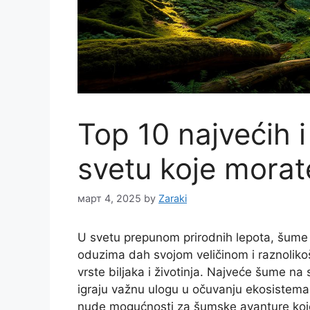
Top 10 najvećih 
svetu koje morate
март 4, 2025
by
Zaraki
U svetu prepunom prirodnih lepota, šume 
oduzima dah svojom veličinom i raznolikošć
vrste biljaka i životinja. Najveće šume na 
igraju važnu ulogu u očuvanju ekosistema
nude mogućnosti za šumske avanture koje 