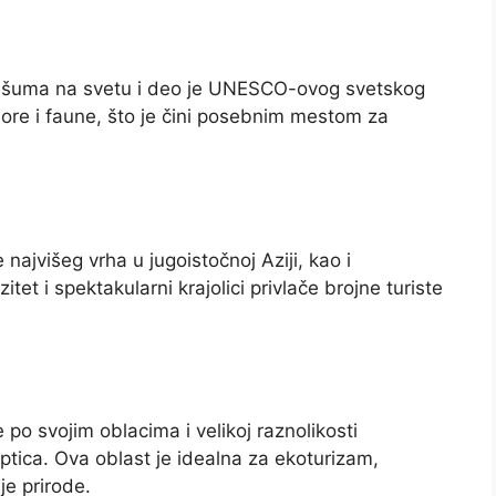
prašuma na svetu i deo je UNESCO-ovog svetskog
re i faune, što je čini posebnim mestom za
u
najvišeg vrha u jugoistočnoj Aziji, kao i
tet i spektakularni krajolici privlače brojne turiste
po svojim oblacima i velikoj raznolikosti
 ptica. Ova oblast je idealna za ekoturizam,
je prirode.