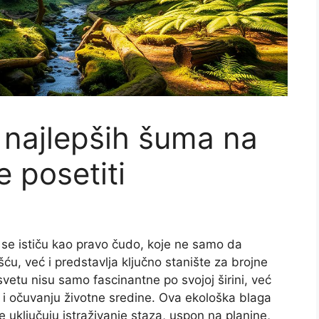
i najlepših šuma na
 posetiti
se ističu kao pravo čudo, koje ne samo da
u, već i predstavlja ključno stanište za brojne
svetu nisu samo fascinantne po svojoj širini, već
 i očuvanju životne sredine. Ova ekološka blaga
uključuju istraživanje staza, uspon na planine,