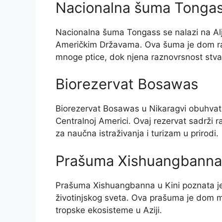
Nacionalna šuma Tonga
Nacionalna šuma Tongass se nalazi na Alj
Američkim Državama. Ova šuma je dom raz
mnoge ptice, dok njena raznovrsnost stvar
Biorezervat Bosawas
Biorezervat Bosawas u Nikaragvi obuhvata 
Centralnoj Americi. Ovaj rezervat sadrži 
za naučna istraživanja i turizam u prirodi.
Prašuma Xishuangbanna
Prašuma Xishuangbanna u Kini poznata je p
životinjskog sveta. Ova prašuma je dom m
tropske ekosisteme u Aziji.