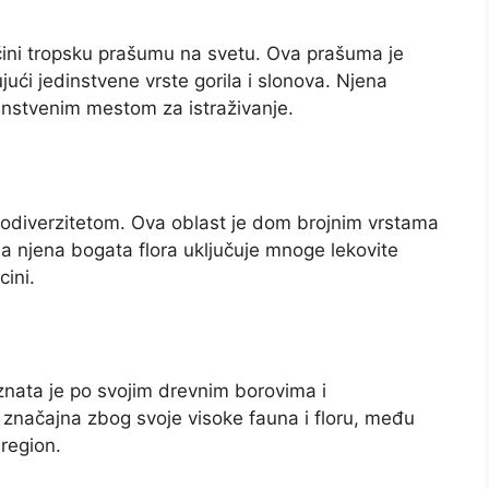
čini tropsku prašumu na svetu. Ova prašuma je
i jedinstvene vrste gorila i slonova. Njena
dinstvenim mestom za istraživanje.
odiverzitetom. Ova oblast je dom brojnim vrstama
a njena bogata flora uključuje mnoge lekovite
cini.
oznata je po svojim drevnim borovima i
 značajna zbog svoje visoke fauna i floru, među
region.