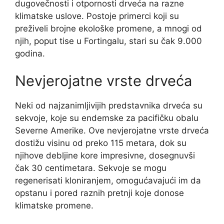
dugovečnosti i otpornosti drveća na razne
klimatske uslove. Postoje primerci koji su
preživeli brojne ekološke promene, a mnogi od
njih, poput tise u Fortingalu, stari su čak 9.000
godina.
Nevjerojatne vrste drveća
Neki od najzanimljivijih predstavnika drveća su
sekvoje, koje su endemske za pacifičku obalu
Severne Amerike. Ove nevjerojatne vrste drveća
dostižu visinu od preko 115 metara, dok su
njihove debljine kore impresivne, dosegnuvši
čak 30 centimetara. Sekvoje se mogu
regenerisati kloniranjem, omogućavajući im da
opstanu i pored raznih pretnji koje donose
klimatske promene.