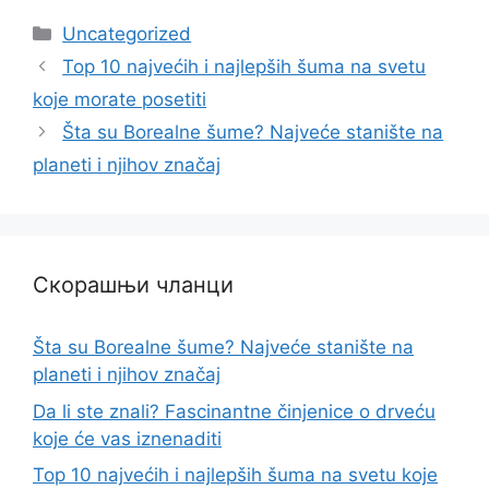
Categories
Uncategorized
Top 10 najvećih i najlepših šuma na svetu
koje morate posetiti
Šta su Borealne šume? Najveće stanište na
planeti i njihov značaj
Скорашњи чланци
Šta su Borealne šume? Najveće stanište na
planeti i njihov značaj
Da li ste znali? Fascinantne činjenice o drveću
koje će vas iznenaditi
Top 10 najvećih i najlepših šuma na svetu koje