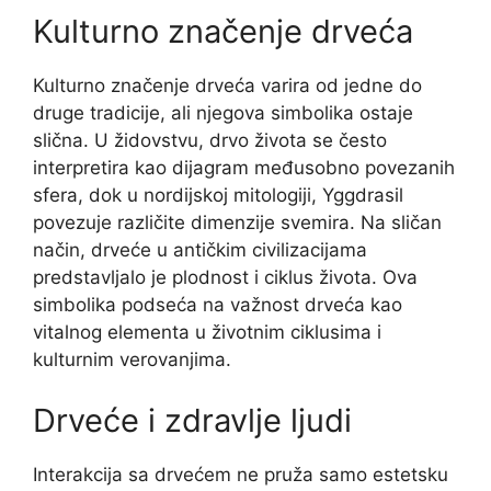
Kulturno značenje drveća
Kulturno značenje drveća varira od jedne do
druge tradicije, ali njegova simbolika ostaje
slična. U židovstvu, drvo života se često
interpretira kao dijagram međusobno povezanih
sfera, dok u nordijskoj mitologiji, Yggdrasil
povezuje različite dimenzije svemira. Na sličan
način, drveće u antičkim civilizacijama
predstavljalo je plodnost i ciklus života. Ova
simbolika podseća na važnost drveća kao
vitalnog elementa u životnim ciklusima i
kulturnim verovanjima.
Drveće i zdravlje ljudi
Interakcija sa drvećem ne pruža samo estetsku