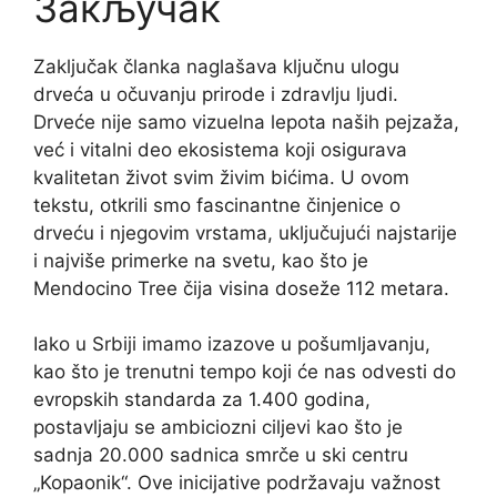
Закључак
Zaključak članka naglašava ključnu ulogu
drveća u očuvanju prirode i zdravlju ljudi.
Drveće nije samo vizuelna lepota naših pejzaža,
već i vitalni deo ekosistema koji osigurava
kvalitetan život svim živim bićima. U ovom
tekstu, otkrili smo fascinantne činjenice o
drveću i njegovim vrstama, uključujući najstarije
i najviše primerke na svetu, kao što je
Mendocino Tree čija visina doseže 112 metara.
Iako u Srbiji imamo izazove u pošumljavanju,
kao što je trenutni tempo koji će nas odvesti do
evropskih standarda za 1.400 godina,
postavljaju se ambiciozni ciljevi kao što je
sadnja 20.000 sadnica smrče u ski centru
„Kopaonik“. Ove inicijative podržavaju važnost