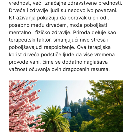
vrednost, već i značajne zdravstvene prednosti.
Drveće i zdravlje ljudi su neodvojivo povezani.
Istraživanja pokazuju da boravak u prirodi,
posebno među drvećem, može poboljšati
mentalno i fizičko zdravlje. Priroda deluje kao
terapeutski faktor, smanjujući nivo stresa i
poboljšavajući raspoloženje. Ova terapijska
korist drveća podstiče ljude da više vremena
provode vani, čime se dodatno naglašava
važnost očuvanja ovih dragocenih resursa.