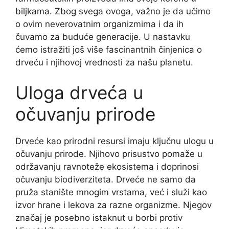
biljkama. Zbog svega ovoga, važno je da učimo
o ovim neverovatnim organizmima i da ih
čuvamo za buduće generacije. U nastavku
ćemo istražiti još više fascinantnih činjenica o
drveću i njihovoj vrednosti za našu planetu.
Uloga drveća u
očuvanju prirode
Drveće kao prirodni resursi imaju ključnu ulogu u
očuvanju prirode. Njihovo prisustvo pomaže u
održavanju ravnoteže ekosistema i doprinosi
očuvanju biodiverziteta. Drveće ne samo da
pruža stanište mnogim vrstama, već i služi kao
izvor hrane i lekova za razne organizme. Njegov
značaj je posebno istaknut u borbi protiv