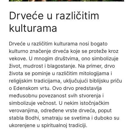
Drveće u različitim
kulturama
Drveće u različitim kulturama nosi bogato
kulturno značenje drveća koje se proteže kroz
vekove. U mnogim društvima, ono simbolizuje
život, mudrost i blagostanje. Na primer, drvo
života se pominje u različitim mitologijama i
religijskim tradicijama, uključujući biblijsku priču
o Edenskom vrtu. Ovo drvo predstavlja
međusobnu povezanost svih stvorenja i
simbolizuje večnost. U nekim istočnjačkim
verovanjima, određene vrste drveća, poput
stabla Bodhi, smatraju se svetima i duboko su
ukorenjene u spiritualnoj tradiciji.