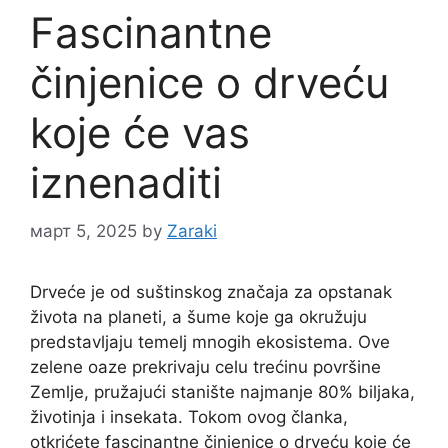
Fascinantne
činjenice o drveću
koje će vas
iznenaditi
март 5, 2025
by
Zaraki
Drveće je od suštinskog značaja za opstanak
života na planeti, a šume koje ga okružuju
predstavljaju temelj mnogih ekosistema. Ove
zelene oaze prekrivaju celu trećinu površine
Zemlje, pružajući stanište najmanje 80% biljaka,
životinja i insekata. Tokom ovog članka,
otkrićete fascinantne činjenice o drveću koje će