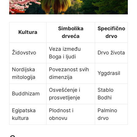
Simbolika
Specifično
Kultura
drveća
drvo
Veza između
Židovstvo
Drvo života
Boga i ljudi
Nordijska
Povezanost svih
Yggdrasil
mitologija
dimenzija
Osvešćenje i
Stablo
Buddhizam
prosvetljenje
Bodhi
Egipatska
Plodnost i
Palmino
kultura
obnovu
drvo