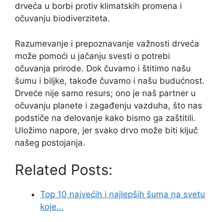
drveća u borbi protiv klimatskih promena i
očuvanju biodiverziteta.
Razumevanje i prepoznavanje važnosti drveća
može pomoći u jačanju svesti o potrebi
očuvanja prirode. Dok čuvamo i štitimo našu
šumu i biljke, takođe čuvamo i našu budućnost.
Drveće nije samo resurs; ono je naš partner u
očuvanju planete i zagađenju vazduha, što nas
podstiče na delovanje kako bismo ga zaštitili.
Uložimo napore, jer svako drvo može biti ključ
našeg postojanja.
Related Posts:
Top 10 najvećih i najlepših šuma na svetu
koje…