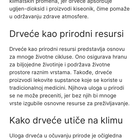
klimatskih promena, jer drveće apsorbuje
ugljen-dioksid i proizvodi kiseonik, čime pomaže
u održavanju zdrave atmosfere.
Drveće kao prirodni resursi
Drveće kao prirodni resursi predstavlja osnovu
za mnoge životne cikluse. Ono osigurava hranu
za biljojedne životinje i podržava životne
prostore raznim vrstama. Takođe, drveće
proizvodi lekovite supstance koje se koriste u
tradicionalnoj medicini. Njihova uloga u prirodi
se ne može preceniti, jer bez njih bi mnoge
vrste izgubile osnovne resurse za preživljavanje.
Kako drveće utiče na klimu
Uloga drveća u očuvanju prirode je očigledna