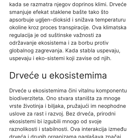
kada se razmatra njegov doprinos klimi. Drveće
smanjuje efekat staklene bašte tako što
apsorbuje ugljen-dioksid i snižava temperaturu
okoline kroz proces transpiracije. Ova klimatska
regulacija je od suštinske važnosti za
održavanje ekosistema i za borbu protiv
globalnog zagrevanja. Kada stabla uspevaju,
uspevaju i eko-sistemi koji zavise od njih.
Drveće u ekosistemima
Drveće u ekosistemima čini vitalnu komponentu
biodiverziteta. Ono stvara staništa za mnoge
vrste životinja i biljaka, pružajući im neophodne
uslove za rast i razvoj. Bez drveća, prirodni
ekosistemi bi izgubili mnogo od svoje
raznolikosti i stabilnosti. Ova interakcija između
drveća i drugih organizama naglašava značaj