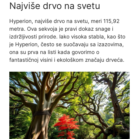
Najviše drvo na svetu
Hyperion, najviše drvo na svetu, meri 115,92
metra. Ova sekvoja je pravi dokaz snage i
izdržljivosti prirode. Iako visoka stabla, kao što
je Hyperion, često se suočavaju sa izazovima,
ona su prva na listi kada govorimo o
fantastičnoj visini i ekološkom značaju drveća.