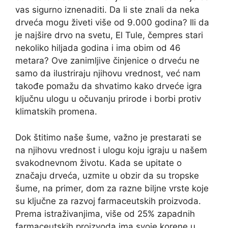
vas sigurno iznenaditi. Da li ste znali da neka
drveća mogu živeti više od 9.000 godina? Ili da
je najšire drvo na svetu, El Tule, čempres stari
nekoliko hiljada godina i ima obim od 46
metara? Ove zanimljive činjenice o drveću ne
samo da ilustriraju njihovu vrednost, već nam
takođe pomažu da shvatimo kako drveće igra
ključnu ulogu u očuvanju prirode i borbi protiv
klimatskih promena.
Dok štitimo naše šume, važno je prestarati se
na njihovu vrednost i ulogu koju igraju u našem
svakodnevnom životu. Kada se upitate o
značaju drveća, uzmite u obzir da su tropske
šume, na primer, dom za razne biljne vrste koje
su ključne za razvoj farmaceutskih proizvoda.
Prema istraživanjima, više od 25% zapadnih
farmaceutskih proizvoda ima svoje korene u